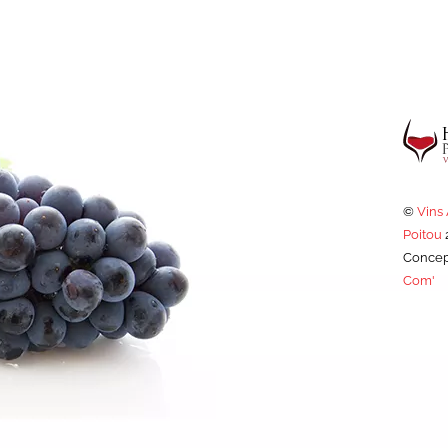
©
Vins
Poitou
Concep
Com'