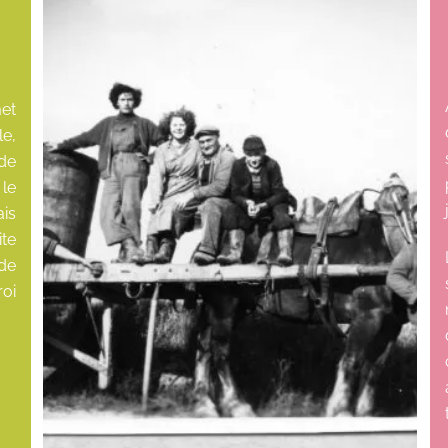
et
le,
de
le
ais
ite
 de
oi